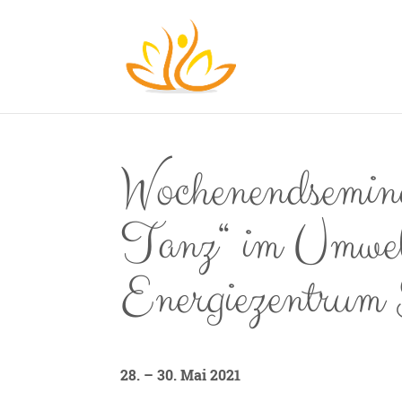
Wochenendsemin
Tanz“ im Umwel
Energiezentrum 
28. – 30. Mai 2021