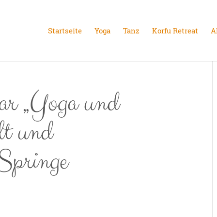
Startseite
Yoga
Tanz
Korfu Retreat
A
ar „Yoga und
t und
Springe