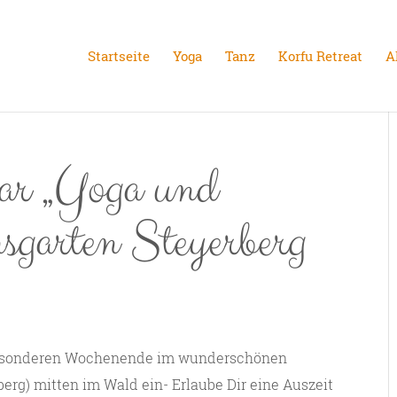
Startseite
Yoga
Tanz
Korfu Retreat
A
ar „Yoga und
garten Steyerberg
 besonderen Wochenende im wunderschönen
erg) mitten im Wald ein- Erlaube Dir eine Auszeit